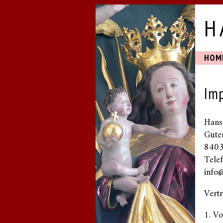
H
HOM
Im
Hans-
Gute
8403
Tele
info@
Vertr
1. Vo