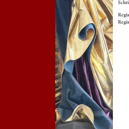
Schri
Regis
Regi