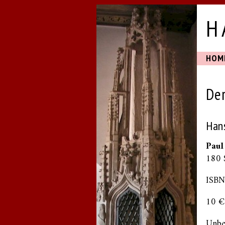
H
HOM
De
Hans
Paul
180 
ISBN
10 € 
Unbe