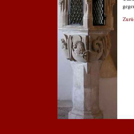
gegen
Zurü