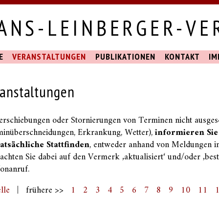
ANS-LEINBERGER-VER
E
VERANSTALTUNGEN
PUBLIKATIONEN
KONTAKT
IM
ranstaltungen
erschiebungen oder Stornierungen von Terminen nicht ausge
minüberschneidungen, Erkrankung, Wetter),
informieren Sie 
tatsächliche Stattfinden
, entweder anhand von Meldungen in
(achten Sie dabei auf den Vermerk ‚aktualisiert‘ und/oder ‚bestä
onanruf.
lle
| frühere >>
1
2
3
4
5
6
7
8
9
10
11