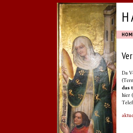
H
HOM
Ve
Da V
(Ter
das 
hier 
Telef
aktue